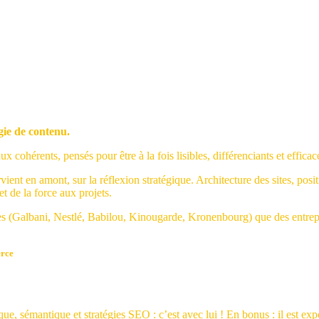
égie de contenu.
ohérents, pensés pour être à la fois lisibles, différenciants et efficac
vient en amont, sur la réflexion stratégique. Architecture des sites, pos
et de la force aux projets.
 (Galbani, Nestlé, Babilou, Kinougarde, Kronenbourg) que des entrepris
erce
e, sémantique et stratégies SEO : c’est avec lui ! En bonus : il est e